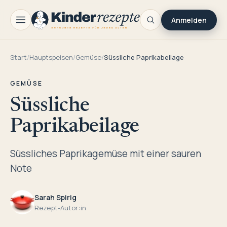
Anmelden
Start
/
Hauptspeisen
/
Gemüse
/
Süssliche Paprikabeilage
GEMÜSE
Süssliche
Paprikabeilage
Süssliches Paprikagemüse mit einer sauren
Note
Sarah Spirig
Rezept-Autor:in