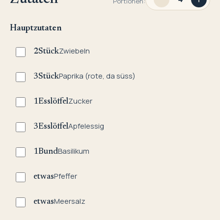
Portionen:
Hauptzutaten
Zwiebeln
2
Stück
Paprika (rote, da süss)
3
Stück
Zucker
1
Esslöffel
Apfelessig
3
Esslöffel
Basilikum
1
Bund
Pfeffer
etwas
Meersalz
etwas